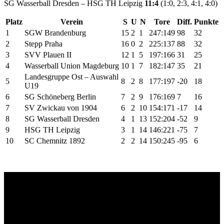
SG Wasserball Dresden – HSG TH Leipzig
11:4
(1:0, 2:3, 4:1, 4:0)
Platz
Verein
S
U
N
Tore
Diff.
Punkte
1
SGW Brandenburg
15
2
1
247:149
98
32
2
Stepp Praha
16
0
2
225:137
88
32
3
SVV Plauen II
12
1
5
197:166
31
25
4
Wasserball Union Magdeburg
10
1
7
182:147
35
21
Landesgruppe Ost – Auswahl
5
8
2
8
177:197
-20
18
U19
6
SG Schöneberg Berlin
7
2
9
176:169
7
16
7
SV Zwickau von 1904
6
2
10
154:171
-17
14
8
SG Wasserball Dresden
4
1
13
152:204
-52
9
9
HSG TH Leipzig
3
1
14
146:221
-75
7
10
SC Chemnitz 1892
2
2
14
150:245
-95
6