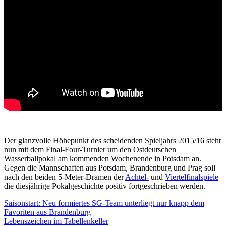
Der glanzvolle Höhepunkt des scheidenden Spieljahrs 2015/16 steht
nun mit dem Final-Four-Turnier um den Ostdeutschen
Wasserballpokal am kommenden Wochenende in Potsdam an.
Gegen die Mannschaften aus Potsdam, Brandenburg und Prag soll
nach den beiden 5-Meter-Dramen der
Achtel-
und
Viertelfinalspiele
die diesjährige Pokalgeschichte positiv fortgeschrieben werden.
Saisonstart: Neu formiertes SG-Team unterliegt nur knapp dem
Favoriten aus Brandenburg
Lebenszeichen im Tabellenkeller