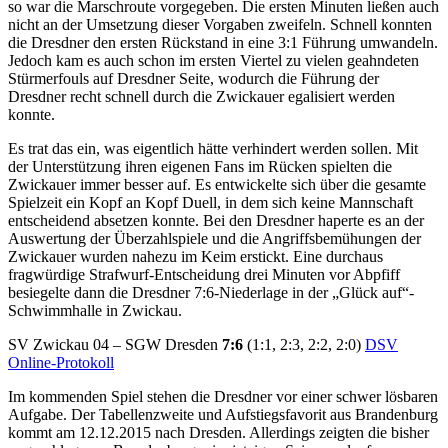
so war die Marschroute vorgegeben. Die ersten Minuten ließen auch
nicht an der Umsetzung dieser Vorgaben zweifeln. Schnell konnten
die Dresdner den ersten Rückstand in eine 3:1 Führung umwandeln.
Jedoch kam es auch schon im ersten Viertel zu vielen geahndeten
Stürmerfouls auf Dresdner Seite, wodurch die Führung der
Dresdner recht schnell durch die Zwickauer egalisiert werden
konnte.
Es trat das ein, was eigentlich hätte verhindert werden sollen. Mit
der Unterstützung ihren eigenen Fans im Rücken spielten die
Zwickauer immer besser auf. Es entwickelte sich über die gesamte
Spielzeit ein Kopf an Kopf Duell, in dem sich keine Mannschaft
entscheidend absetzen konnte. Bei den Dresdner haperte es an der
Auswertung der Überzahlspiele und die Angriffsbemühungen der
Zwickauer wurden nahezu im Keim erstickt. Eine durchaus
fragwürdige Strafwurf-Entscheidung drei Minuten vor Abpfiff
besiegelte dann die Dresdner 7:6-Niederlage in der „Glück auf“-
Schwimmhalle in Zwickau.
SV Zwickau 04 – SGW Dresden
7:6
(1:1, 2:3, 2:2, 2:0)
DSV
Online-Protokoll
Im kommenden Spiel stehen die Dresdner vor einer schwer lösbaren
Aufgabe. Der Tabellenzweite und Aufstiegsfavorit aus Brandenburg
kommt am 12.12.2015 nach Dresden. Allerdings zeigten die bisher