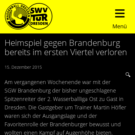
Menü
Start
Heimspiel gegen Brandenburg
bereits im ersten Viertel verloren
Verein
15. Dezember 2015
Über uns
Termine
Am vergangenen Wochenende war mit der
Trainingszeiten
News
SGW Brandenburg der bisher ungeschlagene
Spitzenreiter der 2. Wasserballliga Ost zu Gast in
Sommerturnier
Nachwuchs
Dresden. Die Gastgeber um Trainer Martin Höfler
waren sich der Ausgangslage und der
Presseberichte
Fundraising
Favoritenrolle der Brandenburger bewusst und
wollten einen Kampf auf Augenhöhe bieten.
Fotos