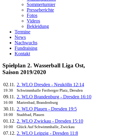
Sommerturnier
Presseberichte
Fotos
Videos
Bekleidung
Termine
News
Nachwuchs
Fundraising
Kontakt
Spielplan 2. Wasserball Liga Ost,
Saison 2019/2020
02.11.
2. WLO Dresden - Neukölln 12:14
19:30
Schwimmhalle Freiberger Platz, Dresden
09.11.
2. WLO Brandenburg - Dresden 16:10
16:00
Marienbad, Brandenburg
30.11.
2. WLO Plauen - Dresden 19:5
18:00
Stadtbad, Plauen
01.12.
2. WLO Zwickau - Dresden 15:10
10:00
Glück Auf Schwimmhalle, Zwickau
07.12.
2. WLO Leipzig - Dresden 11:8