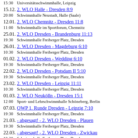
15:30
Universitätsschwimmhalle, Leipzig
15.12.
2. WLO Halle - Dresden 8:9
20:00
Schwimmhalle Neustadt, Halle (Saale)
12.01.
2. WLO Chemnitz - Dresden 11:8
11:00
Schwimmhalle im Sportforum, Chemnitz
25.01.
2. WLO Dresden - Brandenburg 11:13
19:30
Schwimmhalle Freiberger Platz, Dresden
26.01.
2. WLO Dresden - Magdeburg 6:10
10:30
Schwimmhalle Freiberger Platz, Dresden
01.02.
2. WLO Dresden - Wedding 6:10
19:30
Schwimmhalle Freiberger Platz, Dresden
22.02.
2. WLO Dresden - Potsdam II 5:10
19:30
Schwimmhalle Freiberger Platz, Dresden
23.02.
2. WLO Dresden - Leipzig 11:11
10:30
Schwimmhalle Freiberger Platz, Dresden
01.03.
2. WLO Neukölln - Dresden 15:1
12:00
Sport- und Lehrschwimmhalle Schöneberg, Berlin
07.03.
OWP 1. Runde Dresden - Leipzig 7:10
19:30
Schwimmhalle Freiberger Platz, Dresden
21.03.
- abgesagt! - 2. WLO Dresden - Plauen
19:30
Schwimmhalle Freiberger Platz, Dresden
22.03.
- abgesagt! - 2. WLO Dresden - Zwickau