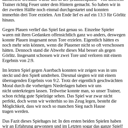
Trainer richtig Feuer unter dem Hintern gemacht. So haben wir in
der zweiten Hälfte noch einmal durchgestartet und konnten
immerhin drei Tore erzielen. Am Ende lief es auf ein 13:3 für Görlitz
hinaus.
Gegen Plauen verlief das Spiel fast genau so. Einzelne Spieler
waren mit ihren Gedanken offensichtlich ganz wo anders, deswegen
konnte Plauen insgesamt neun Tore erzielen. Eigentlich hätten es
noch mehr sein können, wenn die Plauener nicht so oft verschossen
hätten. Dennoch stand die Abwehr dieses Mal besser als gegen
Görlitz. Insgesamt schossen wir zwei Tore und verloren mit einem
Ergebnis von 2:9.
Im letzten Spiel gegen Auerbach konnten wir zeigen was in uns
steckt und den Spieß umdrehen. Diesmal siegten wir mit einem
überragenden Ergebnis von 9:2. Trotz der eigentlich geschwächten
Moral durch die vorherigen Niederlagen haben wir uns
nicht unterkriegen lassen. Teilweise konnte man, so unser Trainer,
schon richtig gute Spielzüge sehen. Das Spiel war zwar nicht
perfekt, doch wenn wir weiterhin so ins Zeug legen, besteht die
Möglichkeit, dass wir noch so manchen Sieg nach Hause
tragen werden.
Das Fazit dieses Spieltages ist: In den ersten beiden Spielen haben
wir an Erfahrung gewonnen und im Letzten sogar das ganze Spiel!