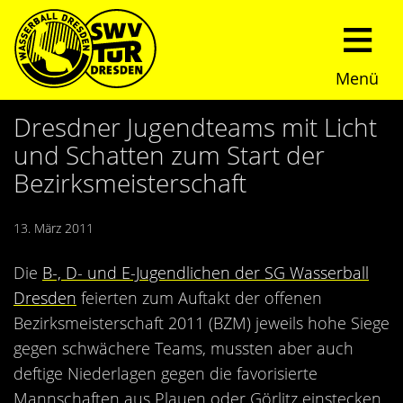
Menü
Start
Dresdner Jugendteams mit Licht
und Schatten zum Start der
Verein
Bezirksmeisterschaft
Über uns
Termine
13. März 2011
Trainingszeiten
News
Die
B-, D- und E-Jugendlichen der SG Wasserball
Dresden
feierten zum Auftakt der offenen
Sommerturnier
Nachwuchs
Bezirksmeisterschaft 2011 (BZM) jeweils hohe Siege
gegen schwächere Teams, mussten aber auch
Presseberichte
Fundraising
deftige Niederlagen gegen die favorisierte
Fotos
Mannschaften aus Plauen oder Görlitz einstecken.