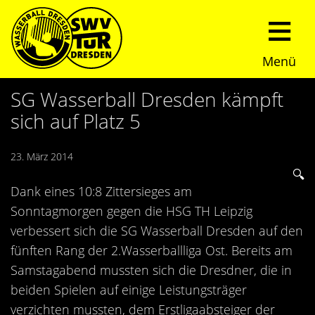
Menü
Start
SG Wasserball Dresden kämpft
sich auf Platz 5
Verein
23. März 2014
Über uns
Termine
Dank eines 10:8 Zittersieges am
Trainingszeiten
News
Sonntagmorgen gegen die HSG TH Leipzig
verbessert sich die SG Wasserball Dresden auf den
Sommerturnier
Nachwuchs
fünften Rang der 2.Wasserballliga Ost. Bereits am
Samstagabend mussten sich die Dresdner, die in
Presseberichte
Fundraising
beiden Spielen auf einige Leistungsträger
verzichten mussten, dem Erstligaabsteiger der
Fotos