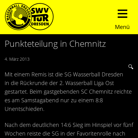
Menü
Start
Punkteteilung in Chemnitz
Verein
4. März 2013
Über uns
Termine
Mit einem Remis ist die SG Wasserball Dresden
in die Rückrunde der 2. Wasserball Liga Ost
Trainingszeiten
News
gestartet. Beim gastgebenden SC Chemnitz reichte
es am Samstagabend nur zu einem 8:8
Sommerturnier
Nachwuchs
Unentschieden.
Presseberichte
Fundraising
Nach dem deutlichen 14:6 Sieg im Hinspiel vor fünf
Wochen reiste die SG in der Favoritenrolle nach
Fotos