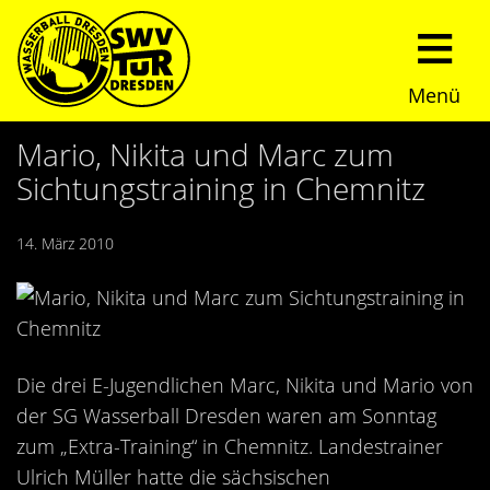
Menü
Start
Mario, Nikita und Marc zum
Sichtungstraining in Chemnitz
Verein
14. März 2010
Über uns
Termine
Trainingszeiten
News
Sommerturnier
Nachwuchs
Die drei E-Jugendlichen Marc, Nikita und Mario von
der SG Wasserball Dresden waren am Sonntag
Presseberichte
Fundraising
zum „Extra-Training“ in Chemnitz. Landestrainer
Ulrich Müller hatte die sächsischen
Fotos