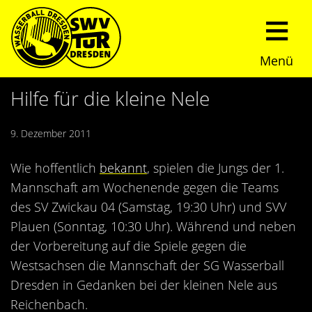
Menü
Start
Hilfe für die kleine Nele
Verein
9. Dezember 2011
Über uns
Termine
Wie hoffentlich
bekannt
, spielen die Jungs der 1.
Mannschaft am Wochenende gegen die Teams
Trainingszeiten
News
des SV Zwickau 04 (Samstag, 19:30 Uhr) und SVV
Plauen (Sonntag, 10:30 Uhr). Während und neben
Sommerturnier
Nachwuchs
der Vorbereitung auf die Spiele gegen die
Westsachsen die Mannschaft der SG Wasserball
Presseberichte
Fundraising
Dresden in Gedanken bei der kleinen Nele aus
Reichenbach.
Fotos