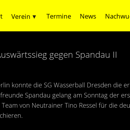
t
Termine
News
Nachwu
Verein
Auswärtssieg gegen Spandau II
erlin konnte die SG Wasserball Dresden die e
rfreunde Spandau gelang am Sonntag der erst
as Team von Neutrainer Tino Ressel für die de
chieren.