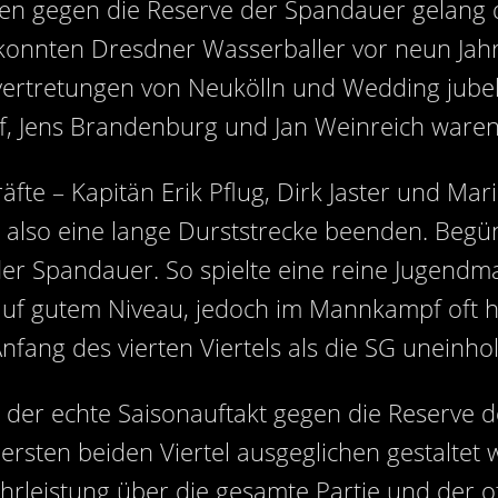
n gegen die Reserve der Spandauer gelang d
t konnten Dresdner Wasserballer vor neun Jah
vertretungen von Neukölln und Wedding jubeln.
f, Jens Brandenburg und Jan Weinreich waren
fte – Kapitän Erik Pflug, Dirk Jaster und Mar
 also eine lange Durststrecke beenden. Begü
 der Spandauer. So spielte eine reine Jugendm
f gutem Niveau, jedoch im Mannkampf oft hilf
nfang des vierten Viertels als die SG uneinho
n der echte Saisonauftakt gegen die Reserve 
sten beiden Viertel ausgeglichen gestaltet 
leistung über die gesamte Partie und der of