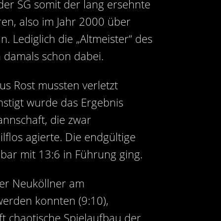
er SG somit der lang ersehnte
ren, also im Jahr 2000 über
 Lediglich die „Altmeister“ des
 damals schon dabei.
ius Rost mussten verletzt
nstigt wurde das Ergebnis
annschaft, die zwar
los agierte. Die endgültige
lbar mit 13:6 in Führung ging.
der Neuköllner am
werden konnten (9:10),
t chaotische Spielaufbau der