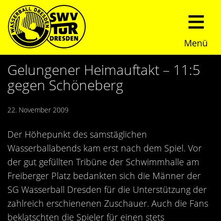
Menü
Start
Gelungener Heimauftakt – 11:5
gegen Schöneberg
Verein
22. November 2009
Über uns
Termine
Der Höhepunkt des samstäglichen
Trainingszeiten
News
Wasserballabends kam erst nach dem Spiel. Vor
der gut gefüllten Tribüne der Schwimmhalle am
Sommerturnier
Nachwuchs
Freiberger Platz bedankten sich die Männer der
SG Wasserball Dresden für die Unterstützung der
Presseberichte
Fundraising
zahlreich erschienenen Zuschauer. Auch die Fans
beklatschten die Spieler für einen stets
Fotos