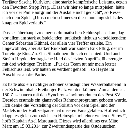
Torjäger Sascha Kurlykov, eine starke kämpferische Leistung gegen
den Favoriten Stepp Prag. „Dass wir hier so lange mitspielen, hätte
ich vor der Partie aufgrund der Ausfälle nicht gedacht“, so Ressel
nach dem Spiel. „Umso mehr schmerzen diese nun angesichts des
knappen Spielverlaufs.“
Dass es überhaupt zu einer so dramatischen Schlussphase kam, lag
vor allem am stark aufspielenden, praktisch nicht zu verteidigendem
Center Sebastian Kühnel, der allein vier Treffer erzielte. Ein
ungewohnter, aber starker Rückhalt war zudem Erik Pflug, der im
Tor einige Eins-Zu-Eins Situationen für sich entschied. Und auch
Stefan Heyde, der tragische Held des letzten Angriffs, überzeugte
mit drei wichtigen Treffern. „Für das Team tut mir mein letzter
Fehlschuss leid, wir hätten es verdient gehabt!“, so Heyde im
Anschluss an die Partie.
Es hätte also ein richtiger schöner samstäglicher Wasserballabend in
der Schwimmhalle Freiberger Platz werden können. Zumal den ca.
150 Zuschauern mit den Synchronschwimmerinnen des Post SV
Dresden erstmals ein glanzvolles Rahmenprogramm geboten wurde.
„Ich denke die Vorstellung der Solistin vor dem Spiel und der
Mädels in der Halbzeitpause hat unseren Fans gefallen. Hoffentlich
klappt es gleich zum nächsten Heimspiel mit einer weiteren Show!“,
hofft Kapitän Axel Marquardt. Dieses wird allerdings erst Mitte
März am 15.03.2014 zur Zweitrundenpartie des Ostdeutschen