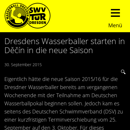
Menü
Start
Dresdens Wasserballer starten in
Děčín in die neue Saison
Verein
30. September 2015
Über uns
Termine
Eigentlich hätte die neue Saison 2015/16 für die
Trainingszeiten
News
Dresdner Wasserballer bereits am vergangenen
Wochenende mit der Teilnahme am Deutschen
Sommerturnier
Nachwuchs
Wasserballpokal beginnen sollen. Jedoch kam es
seitens des Deutschen Schwimmverband (DSV) zu
Presseberichte
Fundraising
einer kurzfristigen Terminverschiebung vom 25.
September auf den 3. Oktober. Für dieses
Fotos