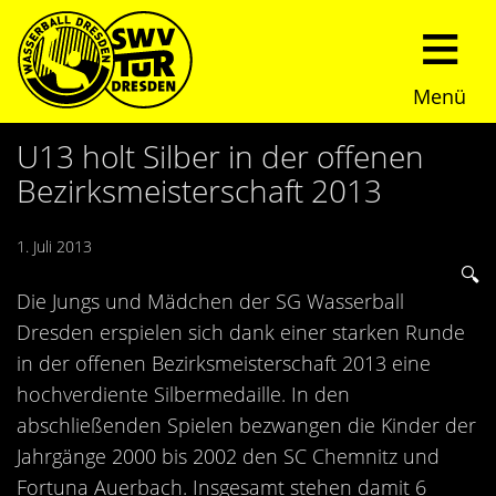
Menü
Start
U13 holt Silber in der offenen
Bezirksmeisterschaft 2013
Verein
1. Juli 2013
Über uns
Termine
Die Jungs und Mädchen der SG Wasserball
Trainingszeiten
News
Dresden erspielen sich dank einer starken Runde
in der offenen Bezirksmeisterschaft 2013 eine
Sommerturnier
Nachwuchs
hochverdiente Silbermedaille. In den
abschließenden Spielen bezwangen die Kinder der
Presseberichte
Fundraising
Jahrgänge 2000 bis 2002 den SC Chemnitz und
Fortuna Auerbach. Insgesamt stehen damit 6
Fotos