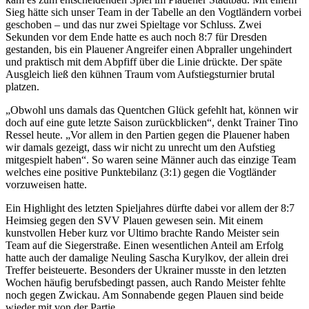
Sieg hätte sich unser Team in der Tabelle an den Vogtländern vorbei
geschoben – und das nur zwei Spieltage vor Schluss. Zwei
Sekunden vor dem Ende hatte es auch noch 8:7 für Dresden
gestanden, bis ein Plauener Angreifer einen Abpraller ungehindert
und praktisch mit dem Abpfiff über die Linie drückte. Der späte
Ausgleich ließ den kühnen Traum vom Aufstiegsturnier brutal
platzen.
„Obwohl uns damals das Quentchen Glück gefehlt hat, können wir
doch auf eine gute letzte Saison zurückblicken“, denkt Trainer Tino
Ressel heute. „Vor allem in den Partien gegen die Plauener haben
wir damals gezeigt, dass wir nicht zu unrecht um den Aufstieg
mitgespielt haben“. So waren seine Männer auch das einzige Team
welches eine positive Punktebilanz (3:1) gegen die Vogtländer
vorzuweisen hatte.
Ein Highlight des letzten Spieljahres dürfte dabei vor allem der 8:7
Heimsieg gegen den SVV Plauen gewesen sein. Mit einem
kunstvollen Heber kurz vor Ultimo brachte Rando Meister sein
Team auf die Siegerstraße. Einen wesentlichen Anteil am Erfolg
hatte auch der damalige Neuling Sascha Kurylkov, der allein drei
Treffer beisteuerte. Besonders der Ukrainer musste in den letzten
Wochen häufig berufsbedingt passen, auch Rando Meister fehlte
noch gegen Zwickau. Am Sonnabende gegen Plauen sind beide
wieder mit von der Partie.