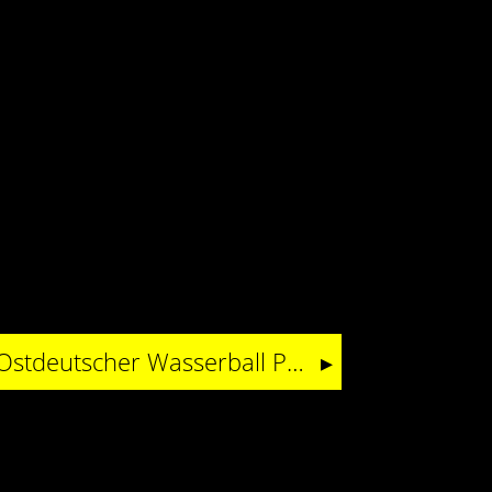
Ergebnis Auslosung Ostdeutscher Wasserball Pokal – Dresden muss nach Chemnitz