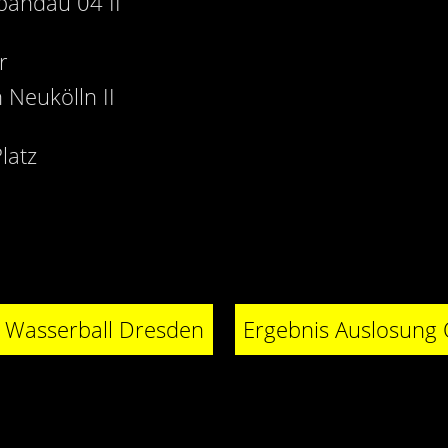
pandau 04 II
r
 Neukölln II
latz
G Wasserball Dresden