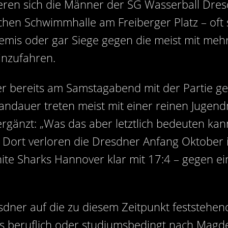
ieren sich die Männer der SG Wasserball Dre
schen Schwimmhalle am Freiberger Platz – oft 
 Remis oder gar Siege gegen die meist mit me
inzufahren.
er bereits am Samstagabend mit der Partie g
pandauer treten meist mit einer reinen Jugend
rgänzt: „Was das aber letztlich bedeuten kann
 Dort verloren die Dresdner Anfang Oktober 
te Sharks Hannover klar mit 17:4 – gegen ein
dner auf die zu diesem Zeitpunkt feststeh
 es beruflich oder studiumsbedingt nach Mag