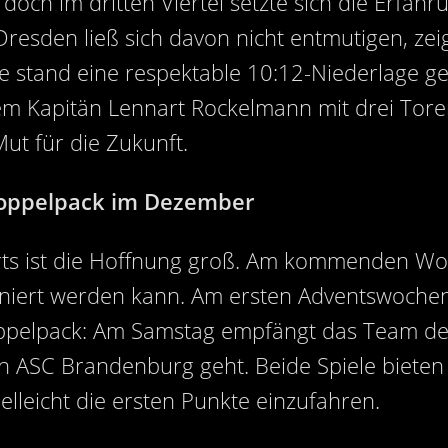
doch im dritten Viertel setzte sich die Erfa
Dresden ließ sich davon nicht entmutigen, ze
e stand eine respektable 10:12-Niederlage g
lem Kapitän Lennart Rockelmann mit drei Tor
ut für die Zukunft.
-Doppelpack im Dezember
ts ist die Hoffnung groß. Am kommenden Woch
iniert werden kann. Am ersten Adventswoche
ppelpack: Am Samstag empfängt das Team de
 ASC Brandenburg geht. Beide Spiele bieten d
elleicht die ersten Punkte einzufahren.