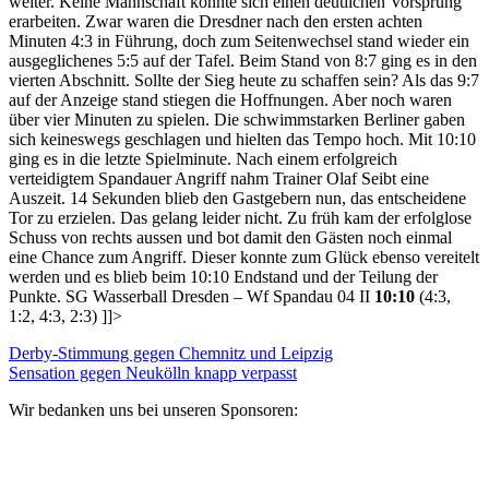
weiter. Keine Mannschaft konnte sich einen deutlichen Vorsprung
erarbeiten. Zwar waren die Dresdner nach den ersten achten
Minuten 4:3 in Führung, doch zum Seitenwechsel stand wieder ein
ausgeglichenes 5:5 auf der Tafel. Beim Stand von 8:7 ging es in den
vierten Abschnitt. Sollte der Sieg heute zu schaffen sein? Als das 9:7
auf der Anzeige stand stiegen die Hoffnungen. Aber noch waren
über vier Minuten zu spielen. Die schwimmstarken Berliner gaben
sich keineswegs geschlagen und hielten das Tempo hoch. Mit 10:10
ging es in die letzte Spielminute. Nach einem erfolgreich
verteidigtem Spandauer Angriff nahm Trainer Olaf Seibt eine
Auszeit. 14 Sekunden blieb den Gastgebern nun, das entscheidene
Tor zu erzielen. Das gelang leider nicht. Zu früh kam der erfolglose
Schuss von rechts aussen und bot damit den Gästen noch einmal
eine Chance zum Angriff. Dieser konnte zum Glück ebenso vereitelt
werden und es blieb beim 10:10 Endstand und der Teilung der
Punkte. SG Wasserball Dresden – Wf Spandau 04 II
10:10
(4:3,
1:2, 4:3, 2:3) ]]>
Derby-Stimmung gegen Chemnitz und Leipzig
Sensation gegen Neukölln knapp verpasst
Wir bedanken uns bei unseren Sponsoren: