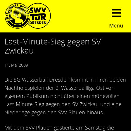
Menü
Start
Last-Minute-Sieg gegen SV
Zwickau
Verein
11. Mai 2009
Über uns
Termine
Die SG Wasserball Dresden kommt in ihren beiden
Trainingszeiten
News
Nachholespielen der 2. Wasserballliga Ost vor
eigenem Publikum nicht über einen mühevollen
Sommerturnier
Nachwuchs
Last-Minute-Sieg gegen den SV Zwickau und eine
Niederlage gegen den SVV Plauen hinaus.
Presseberichte
Fundraising
Mit dem SVV Plauen gastierte am Samstag die
Fotos