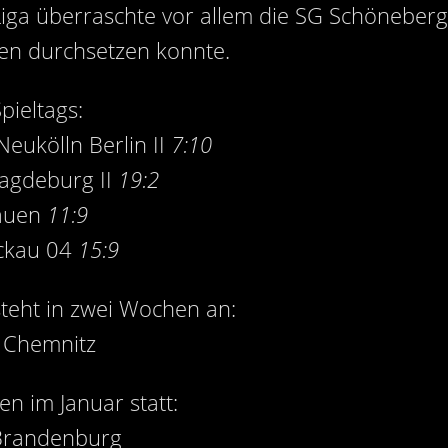
Liga überraschte vor allem die SG Schöneberg
en durchsetzen konnte.
pieltags:
Neukölln Berlin II
7:10
agdeburg II
19:2
lauen
11:9
ickau 04
15:9
steht in zwei Wochen an:
 Chemnitz
n im Januar statt:
Brandenburg