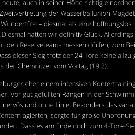
heute, auch in seiner Höhe richtig einordnen“
 Zweitvertretung der Wasserballunion Magdeb
 Wundertüte – diesmal als eine hoffnungslos 
iesmal hatten wir definitiv Glück. Allerding
n in den Reserveteams messen dürfen, zum B
 Dass dieser Sieg trotz der 24 Tore keine allzu
s der Chemnitzer vom Vortag (19:2).
burger eher einem intensiven Kontertraining, 
her. Vor gut gefüllten Rängen in der Schwimmh
 nervös und ohne Linie. Besonders das variabl
 Centern agierten, sorgte für große Unordnun
standen. Dass es am Ende doch zum 4-Tore-Sieg