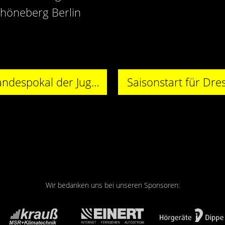
chöneberg Berlin
Dresden belegt Platz 2 im Landespokal der Jugend E
Saisonstart für Dre
Wir bedanken uns bei unseren Sponsoren: