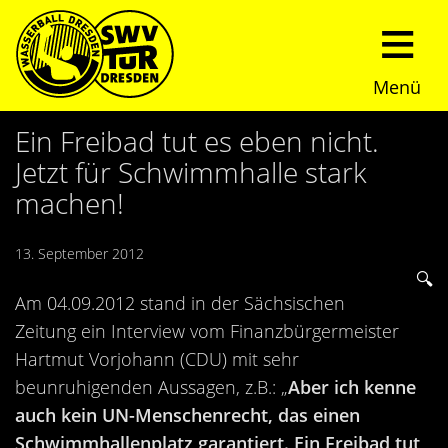
Menü
Start
Ein Freibad tut es eben nicht.
Jetzt für Schwimmhalle stark
Verein
machen!
Über uns
Termine
13. September 2012
Trainingszeiten
News
Am 04.09.2012 stand in der Sächsischen
Zeitung ein Interview vom Finanzbürgermeister
Sommerturnier
Nachwuchs
Hartmut Vorjohann (CDU) mit sehr
beunruhigenden Aussagen, z.B.: „
Aber ich kenne
Presseberichte
Fundraising
auch kein UN-Menschenrecht, das einen
Fotos
Schwimmhallenplatz garantiert. Ein Freibad tut