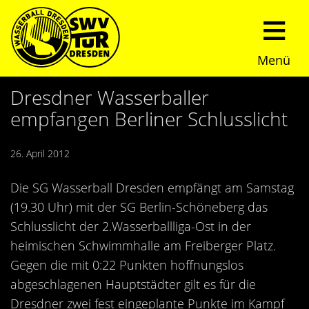
Menü
Start
Dresdner Wasserballer
empfangen Berliner Schlusslicht
Verein
26. April 2012
Über uns
Termine
Die SG Wasserball Dresden empfängt am Samstag
Trainingszeiten
News
(19.30 Uhr) mit der SG Berlin-Schöneberg das
Schlusslicht der 2.Wasserballliga-Ost in der
Sommerturnier
Nachwuchs
heimischen Schwimmhalle am Freiberger Platz.
Gegen die mit 0:22 Punkten hoffnungslos
Presseberichte
Fundraising
abgeschlagenen Hauptstädter gilt es für die
Dresdner zwei fest eingeplante Punkte im Kampf
Fotos