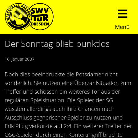
Menü
Start
Der Sonntag blieb punktlos
Verein
16. Januar 2007
Über uns
Termine
Doch dies beeindruckte die Potsdamer nicht
sonderlich. Sie nutzen eine Überzahlsituation zum
Trainingszeiten
News
Treffer und schossen ein weiteres Tor aus der
regulären Spielsituation. Die Spieler der SG
Sommerturnier
Nachwuchs
wussten allerdings auch ihre Chancen nach
Ausschluss gegnerischer Spieler zu nutzen und
Presseberichte
Fundraising
Erik Pflug verkürzte auf 2:4. Ein weiterer Treffer der
OSC-Spieler durch einen Konterangriff brachte
Fotos