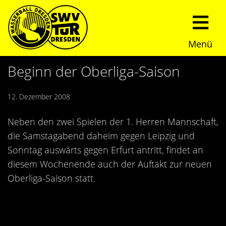
Menü
Start
Beginn der Oberliga-Saison
Verein
12. Dezember 2008
Über uns
Termine
Neben den zwei Spielen der 1. Herren Mannschaft,
die Samstagabend daheim gegen Leipzig und
Trainingszeiten
News
Sonntag auswärts gegen Erfurt antritt, findet an
diesem Wochenende auch der Auftakt zur neuen
Sommerturnier
Nachwuchs
Oberliga-Saison statt.
Presseberichte
Fundraising
Fotos