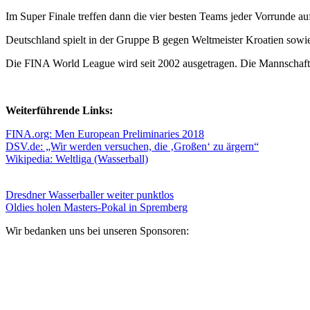
Im Super Finale treffen dann die vier besten Teams jeder Vorrunde au
Deutschland spielt in der Gruppe B gegen Weltmeister Kroatien so
Die FINA World League wird seit 2002 ausgetragen. Die Mannschaft 
Weiterführende Links:
FINA.org: Men European Preliminaries 2018
DSV.de: „Wir werden versuchen, die ‚Großen‘ zu ärgern“
Wikipedia: Weltliga (Wasserball)
Dresdner Wasserballer weiter punktlos
Oldies holen Masters-Pokal in Spremberg
Wir bedanken uns bei unseren Sponsoren: