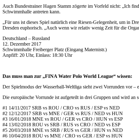
Auch Bundestrainer Hagen Stamm zögerte im Vorfeld nicht: „Ich finde 
Schwimmhalle antreten kann.
„Für uns ist dieses Spiel natürlich eine Riesen-Gelegenheit, um in
Dresden euphorisch. „Auch wenn wir relativ wenig Zeit für die Organ
Deutschland – Russland
12. Dezember 2017
Schwimmhalle Freiberger Platz (Eingang Maternistr.)
Anpfiff: 20 Uhr, Einlass: 18:30 Uhr
Das muss man zur „FINA Water Polo World League“ wissen:
Der Spielmodus der Wasserball-Weltliga sieht zwei Vorrunden vor – ei
Die europäische Vorrunde ist aufgeteilt in drei Gruppen und wird an
#1 14/11/2017 SRB vs ROU / CRO vs RUS / ESP vs NED
#2 12/12/2017 SRB vs MNE / GER vs RUS / NED vs HUN
#3 16/01/2018 MNE vs ROU / GER vs CRO / HUN vs ESP
#4 13/02/2018 ROU vs SRB / RUS vs CRO / NED vs ESP
#5 20/03/2018 MNE vs SRB / RUS vs GER / HUN vs NED
#6 10/04/2018 ROU vs MNE / CRO vs GER / ESP vs HUN