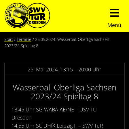
Menü
Start
Start
Termine
25.05.2024: Wasserball Oberliga Sachsen
2023/24 Spieltag 8
Verein
Über uns
Termine
25. Mai 2024, 13:15 – 20:00 Uhr
Trainingszeiten
News
Wasserball Oberliga Sachsen
2023/24 Spieltag 8
Sommerturnier
Nachwuchs
13:45 Uhr SG WABA AE/NE – USV TU
Presseberichte
Fundraising
Dresden
14:55 Uhr SC DHfK Leipzig II – SWV TuR
Fotos