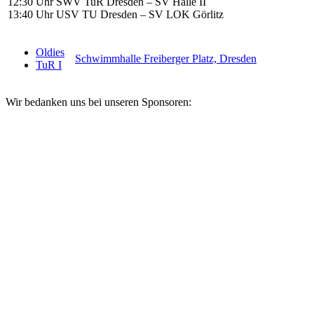
12:30 Uhr SWV TuR Dresden – SV Halle II
13:40 Uhr USV TU Dresden – SV LOK Görlitz
Oldies
Schwimmhalle Freiberger Platz, Dresden
TuR I
Wir bedanken uns bei unseren Sponsoren: