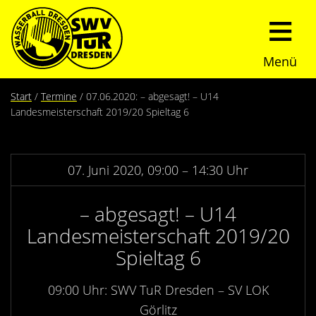
Menü
Start
Start
Termine
07.06.2020: – abgesagt! – U14
Landesmeisterschaft 2019/20 Spieltag 6
Verein
Über uns
Termine
07. Juni 2020, 09:00 – 14:30 Uhr
Trainingszeiten
News
– abgesagt! – U14
Landesmeisterschaft 2019/20
Sommerturnier
Nachwuchs
Spieltag 6
Presseberichte
Fundraising
09:00 Uhr: SWV TuR Dresden – SV LOK
Görlitz
Fotos