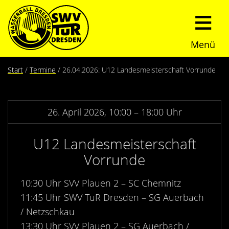
Menü
Start
Start
Termine
26.04.2026: U12 Landesmeisterschaft Vorrunde
Verein
26. April 2026, 10:00 – 18:00 Uhr
Über uns
Termine
U12 Landesmeisterschaft
Trainingszeiten
News
Vorrunde
Sommerturnier
Nachwuchs
10:30 Uhr SVV Plauen 2 – SC Chemnitz
11:45 Uhr SWV TuR Dresden – SG Auerbach
Presseberichte
Fundraising
/ Netzschkau
13:30 Uhr SVV Plauen 2 – SG Auerbach /
Fotos