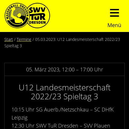
Menü
Start
Start
Termine
05.03.2023: U12 Landesmeisterschaft 2022/23
Spieltag 3
Verein
Über uns
Termine
05. März 2023, 12:00 – 17:00 Uhr
Trainingszeiten
News
U12 Landesmeisterschaft
2022/23 Spieltag 3
Sommerturnier
Nachwuchs
10:15 Uhr SG Auerb./Netzschkau – SC DHfK
Presseberichte
Fundraising
Leipzig
12:30 Uhr SWV TuR Dresden – SVV Plauen
Fotos