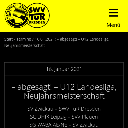
Menü
Start
Start
Termine
16.01.2021: – abgesagt! – U12 Landesliga,
Neujahrsmeisterschaft
Verein
Über uns
Termine
16. Januar 2021
Trainingszeiten
News
– abgesagt! – U12 Landesliga,
Neujahrsmeisterschaft
Sommerturnier
Nachwuchs
SV Zwickau – SWV TuR Dresden
Presseberichte
Fundraising
SC DHfK Leipzig – SVV Plauen
SG WABA AE/NE – SV Zwickau
Fotos