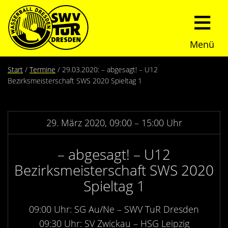
Menü
Start
Start
Termine
29.03.2020: – abgesagt! – U12
Bezirksmeisterschaft SWS 2020 Spieltag 1
Verein
Über uns
Termine
29. März 2020, 09:00 – 15:00 Uhr
Trainingszeiten
News
– abgesagt! – U12
Bezirksmeisterschaft SWS 2020
Sommerturnier
Nachwuchs
Spieltag 1
Presseberichte
Fundraising
09:00 Uhr: SG Au/Ne – SWV TuR Dresden
09:30 Uhr: SV Zwickau – HSG Leipzig
Fotos