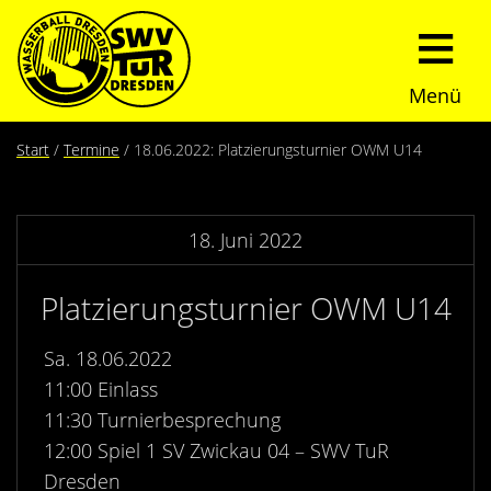
Menü
Start
Start
Termine
18.06.2022: Platzierungsturnier OWM U14
Verein
18. Juni 2022
Über uns
Termine
Platzierungsturnier OWM U14
Trainingszeiten
News
Sa. 18.06.2022
Sommerturnier
Nachwuchs
11:00 Einlass
11:30 Turnierbesprechung
Presseberichte
Fundraising
12:00 Spiel 1 SV Zwickau 04 – SWV TuR
Dresden
Fotos