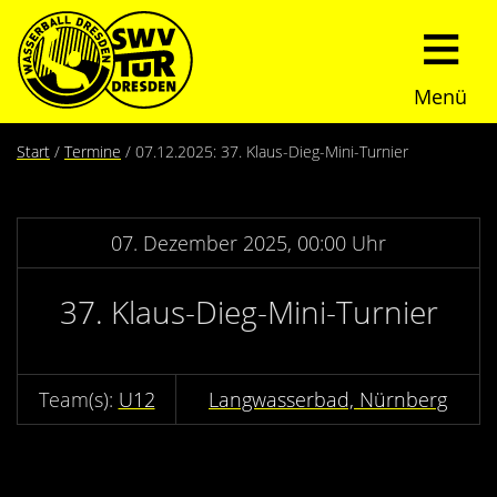
Menü
Start
Start
Termine
07.12.2025: 37. Klaus-Dieg-Mini-Turnier
Verein
07. Dezember 2025, 00:00 Uhr
Über uns
Termine
37. Klaus-Dieg-Mini-Turnier
Trainingszeiten
News
Sommerturnier
Nachwuchs
U12
Langwasserbad, Nürnberg
Presseberichte
Fundraising
Fotos