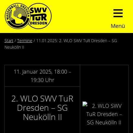
Menü
Start
Start
Termine
11.01.2025: 2. WLO SWV TuR Dresden – SG
Neukölln II
Verein
Über uns
Termine
11. Januar 2025, 18:00 –
19:30 Uhr
Trainingszeiten
News
2. WLO SWV TuR
Sommerturnier
Nachwuchs
Dresden – SG
Neukölln II
Presseberichte
Fundraising
Fotos