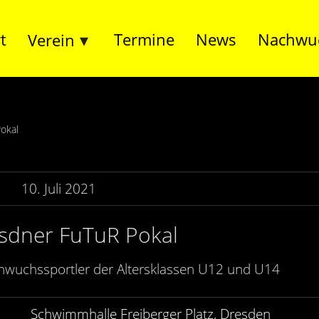
t
Termine
News
Nachwu
Verein
okal
10. Juli 2021
esdner FuTuR Pokal
chwuchssportler der Altersklassen U12 und U14
Schwimmhalle Freiberger Platz, Dresden