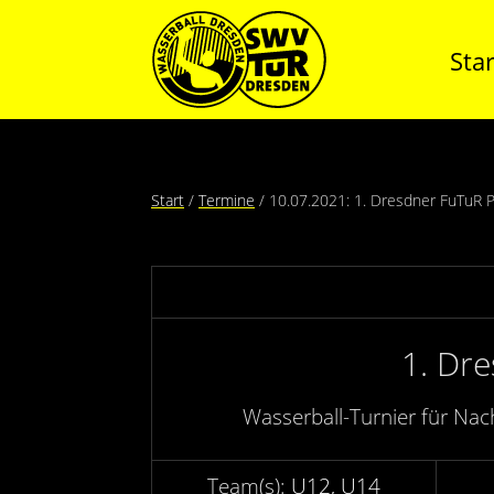
Star
Start
Termine
10.07.2021: 1. Dresdner FuTuR P
1. Dr
Wasserball-Turnier für Na
U12
U14