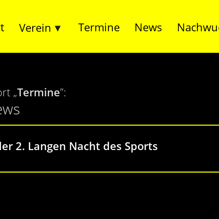
t
Termine
News
Nachwu
Verein
rt „
Termine
”:
ews
der 2. Langen Nacht des Sports