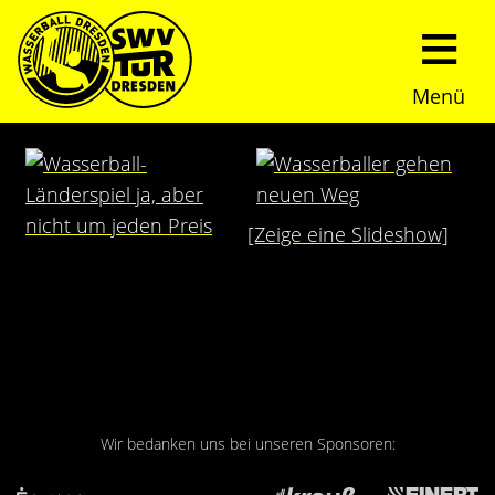
Menü
Start
Verein
[Zeige eine Slideshow]
Über uns
Termine
Trainingszeiten
News
Sommerturnier
Nachwuchs
Presseberichte
Fundraising
Wir bedanken uns bei unseren Sponsoren:
Fotos