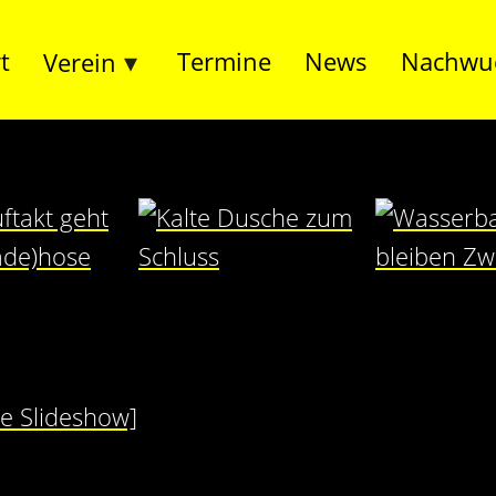
t
Termine
News
Nachwu
Verein
ne Slideshow]