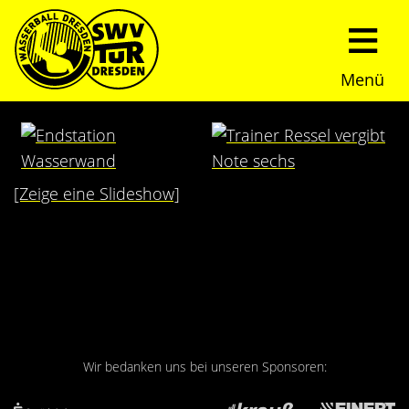
Menü
Start
Verein
[Zeige eine Slideshow]
Über uns
Termine
Trainingszeiten
News
Sommerturnier
Nachwuchs
Presseberichte
Fundraising
Wir bedanken uns bei unseren Sponsoren:
Fotos