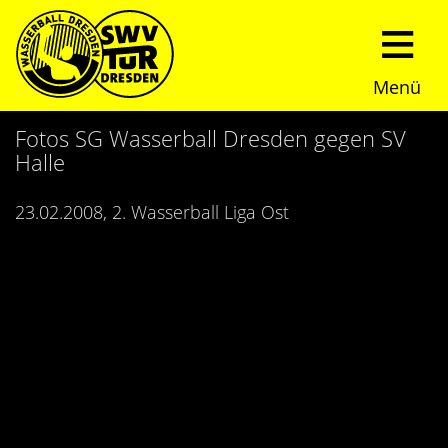
Menü
Start
Fotos SG Wasserball Dresden gegen SV
Halle
Verein
23.02.2008, 2. Wasserball Liga Ost
Über uns
Termine
Trainingszeiten
News
Sommerturnier
Nachwuchs
Presseberichte
Fundraising
Fotos