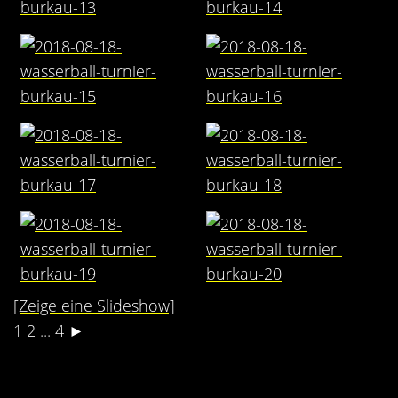
[Zeige eine Slideshow]
1
2
...
4
►