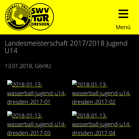
Menü
Start
Landesmeisterschaft 2017/2018 Jugend
U14
Verein
13.01.2018, Görlitz
Über uns
Termine
Trainingszeiten
News
Sommerturnier
Nachwuchs
Presseberichte
Fundraising
Fotos