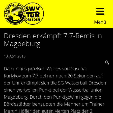
Menü
Start
Dresden erkämpft 7:7-Remis in
Magdeburg
Verein
13. April 2015
Über uns
Termine
Dank eines präzisen Wurfes von Sascha
Trainingszeiten
News
Kurlykov zum 7:7 bei nur noch 20 Sekunden auf
der Uhr erkämpft sich die SG Wasserball Dresden
Sommerturnier
Nachwuchs
einen wertvollen Punkt bei der Wasserballunion
Magdeburg. Durch den Punktgewinn gegen die
Presseberichte
Fundraising
Bördestädter behaupten die Männer um Trainer
Martin Höfler den guten vierten Platz der 2.
Fotos