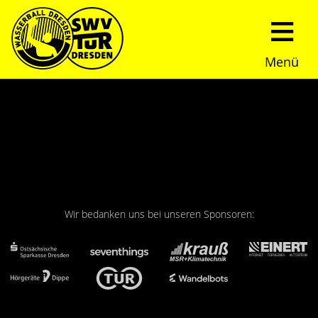
Menü
Start
Verein
Über uns
Termine
Trainingszeiten
News
Wir bedanken uns bei unseren Sponsoren:
Sommerturnier
Nachwuchs
Presseberichte
Fundraising
Fotos