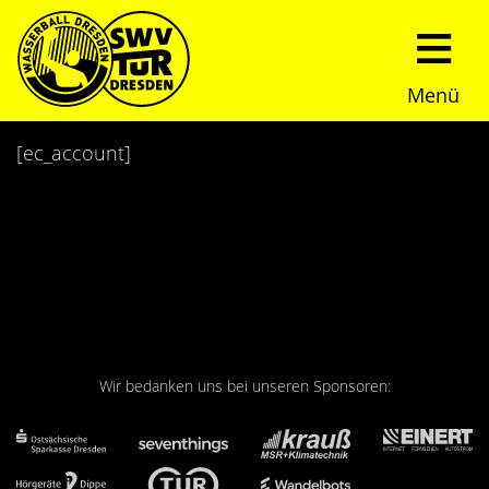
Menü
Start
[ec_account]
Verein
Über uns
Termine
Trainingszeiten
News
Sommerturnier
Nachwuchs
Wir bedanken uns bei unseren Sponsoren:
Presseberichte
Fundraising
Fotos