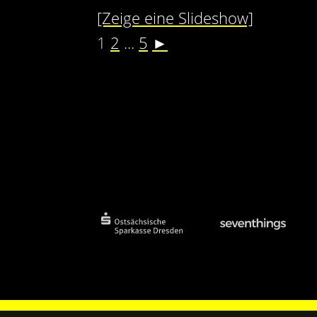
[Zeige eine Slideshow]
1
2
...
5
►