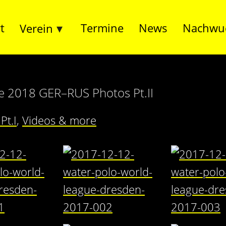
t
Termine
News
Nachwu
Verein
e 2018 GER–RUS Photos Pt.II
Pt.I
,
Videos & more